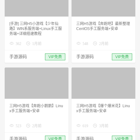
[手游] 三网H5小游戏【少年仙
三网H5游戏【奔跑吧】最新整理
路】WIN系服务端+Linux手工服
CentOS手工服务端+安卓
务端+详细搭建教程
362
1月前
548
2月前
手游源码
手游源码
VIP免费
VIP免费
三网H5游戏【奔跑小鹅鹅】Linu
三网H5游戏【爆个爆米花】Linu
x手工服务端+安卓
x手工服务端+安卓
523
2月前
619
3月前
手游源码
手游源码
VIP免费
VIP免费