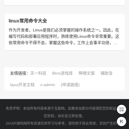
渲染（1）v-for（2）维护状态四、事件处理（1）监听事件
（2）事件处理方法（3）内联处理器中的方法一、模板语法
（1）文本动态显现数据使用{{}}一般配合js中的data（）设置
linux常用命令大全
作为开发者，Linux是我们必须掌握的操作系统之一。因此，在
编写代码和部署应用程序时，熟练使用Linux命令非常重要。这
些常用命令不得不会，掌握这些命令，工作上会事半功倍，大
大提高工作效率。一.文件和目录cd命令用于切换当前目录，它
的参数是要切换到的目录的路径，可以是绝对路径，也可以是
相对路径。cd[目录路径]
友情链接：
天一科技
8kns游戏库
啊哩文案
辅助宝
layui开发文档
x-admin
{申请链接}
免责声明：本站所有内容来源于互联网。如果本站部分内容侵犯您的权益，请
您告知，站长会立即处理。
JXASP源码网所有资源仅供学习与参考，请勿用于商业用途，否则产生的一切