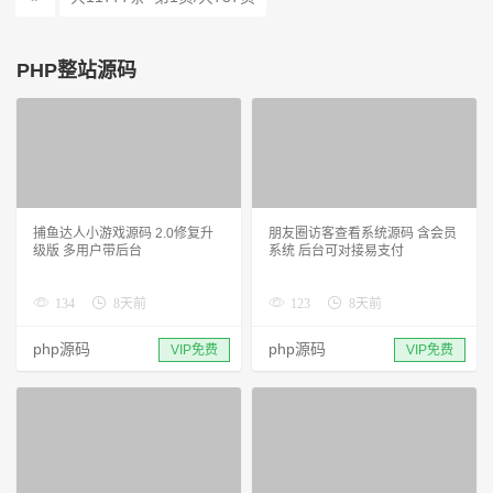
PHP整站源码
捕鱼达人小游戏源码 2.0修复升
朋友圈访客查看系统源码 含会员
级版 多用户带后台
系统 后台可对接易支付
134
8天前
123
8天前
php源码
php源码
VIP免费
VIP免费