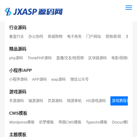
Togg
navi
行业源码
垂直行业
办公协同
商城购物
电子商务
门户网站
视频/影视
支付/
精品源码
php源码
ThinkPHP源码
直播/交友/短视频
区块链源码
电影/视频/音乐
小程序/APP
小程序源码
APP源码
wap源码
微信公众号
游戏源码
手游源码
端游源码
页游源码
网游单机
H5游戏源码
游戏教程补丁
CMS模板
Wordpress模板
织梦模板
帝国CMS模板
Typecho模板
Discuz模板
主题模板