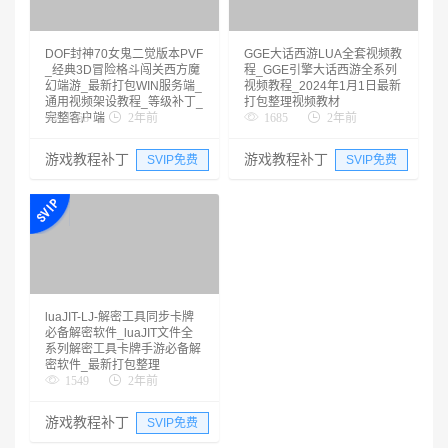
DOF封神70女鬼二觉版本PVF
GGE大话西游LUA全套视频教
_经典3D冒险格斗闯关西方魔
程_GGE引擎大话西游全系列
幻端游_最新打包WIN服务端_
视频教程_2024年1月1日最新
通用视频架设教程_等级补丁_
打包整理视频教材
完整客户端
1568
2年前
1685
2年前
游戏教程补丁
游戏教程补丁
SVIP免费
SVIP免费
luaJIT-LJ-解密工具同步卡牌
必备解密软件_luaJIT文件全
系列解密工具卡牌手游必备解
密软件_最新打包整理
1549
2年前
游戏教程补丁
SVIP免费