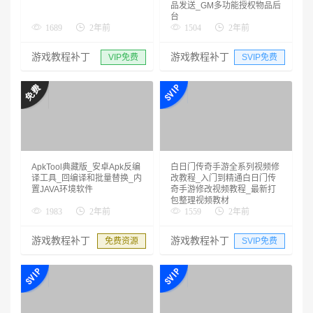
品发送_GM多功能授权物品后
台
1689
2年前
1504
2年前
游戏教程补丁
游戏教程补丁
VIP免费
SVIP免费
ApkTool典藏版_安卓Apk反编
白日门传奇手游全系列视频修
译工具_回编译和批量替换_内
改教程_入门到精通白日门传
置JAVA环境软件
奇手游修改视频教程_最新打
包整理视频教材
1983
2年前
1559
2年前
游戏教程补丁
游戏教程补丁
免费资源
SVIP免费