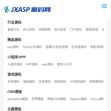
Togg
navi
行业源码
垂直行业
办公协同
商城购物
电子商务
门户网站
视频/影视
支付/
精品源码
php源码
ThinkPHP源码
直播/交友/短视频
区块链源码
电影/视频/音乐
小程序/APP
小程序源码
APP源码
wap源码
微信公众号
游戏源码
手游源码
端游源码
页游源码
网游单机
H5游戏源码
游戏教程补丁
CMS模板
Wordpress模板
织梦模板
帝国CMS模板
Typecho模板
Discuz模板
主题模板