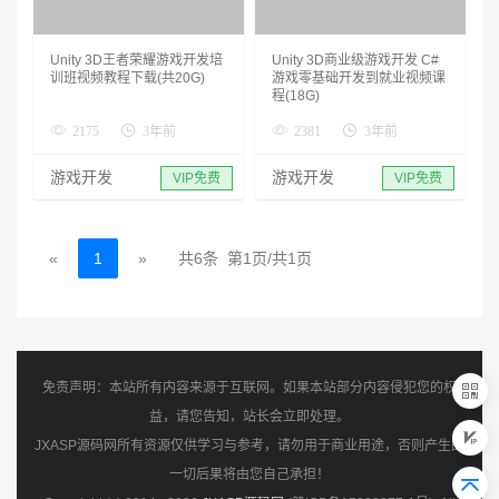
Unity 3D王者荣耀游戏开发培
Unity 3D商业级游戏开发 C#
训班视频教程下载(共20G)
游戏零基础开发到就业视频课
程(18G)
2175
3年前
2381
3年前
游戏开发
游戏开发
VIP免费
VIP免费
«
1
»
共6条 第1页/共1页
免责声明：本站所有内容来源于互联网。如果本站部分内容侵犯您的权
益，请您告知，站长会立即处理。
JXASP源码网所有资源仅供学习与参考，请勿用于商业用途，否则产生的
一切后果将由您自己承担！