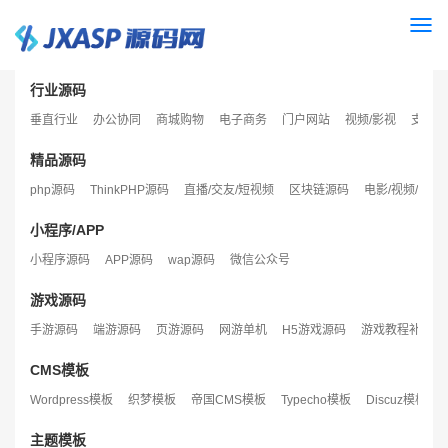
Togg
navi
行业源码
垂直行业
办公协同
商城购物
电子商务
门户网站
视频/影视
支付/
精品源码
php源码
ThinkPHP源码
直播/交友/短视频
区块链源码
电影/视频/音乐
小程序/APP
小程序源码
APP源码
wap源码
微信公众号
游戏源码
手游源码
端游源码
页游源码
网游单机
H5游戏源码
游戏教程补丁
CMS模板
Wordpress模板
织梦模板
帝国CMS模板
Typecho模板
Discuz模板
主题模板