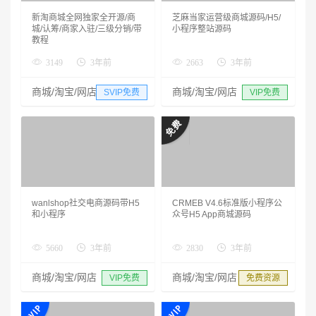
新淘商城全网独家全开源/商
芝麻当家运营级商城源码/H5/
城/认筹/商家入驻/三级分销/带
小程序整站源码
教程
3149
3年前
2663
3年前
商城/淘宝/网店
商城/淘宝/网店
SVIP免费
VIP免费
wanlshop社交电商源码带H5
CRMEB V4.6标准版小程序公
和小程序
众号H5 App商城源码
5660
3年前
2830
3年前
商城/淘宝/网店
商城/淘宝/网店
VIP免费
免费资源