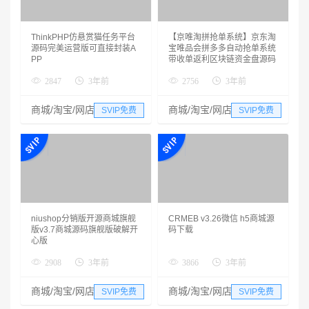
ThinkPHP仿悬赏猫任务平台
【京唯淘拼抢单系统】京东淘
源码完美运营版可直接封装A
宝唯品会拼多多自动抢单系统
PP
带收单返利区块链资金盘源码
2847
3年前
2756
3年前
商城/淘宝/网店
商城/淘宝/网店
SVIP免费
SVIP免费
niushop分销版开源商城旗舰
CRMEB v3.26微信 h5商城源
版v3.7商城源码旗舰版破解开
码下载
心版
2908
3年前
3866
3年前
商城/淘宝/网店
商城/淘宝/网店
SVIP免费
SVIP免费