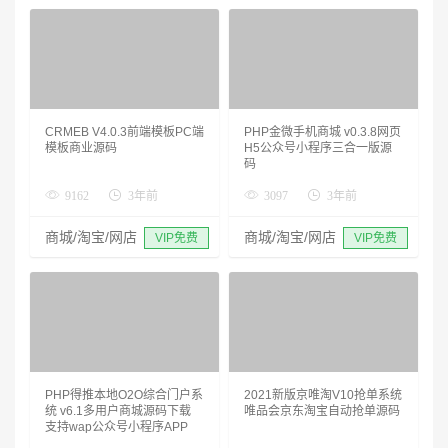
CRMEB V4.0.3前端模板PC端
PHP金微手机商城 v0.3.8网页
模板商业源码
H5公众号小程序三合一版源
码
9162
3年前
3097
3年前
商城/淘宝/网店
商城/淘宝/网店
VIP免费
VIP免费
PHP得推本地O2O综合门户系
2021新版京唯淘V10抢单系统
统 v6.1多用户商城源码下载
唯品会京东淘宝自动抢单源码
支持wap公众号小程序APP