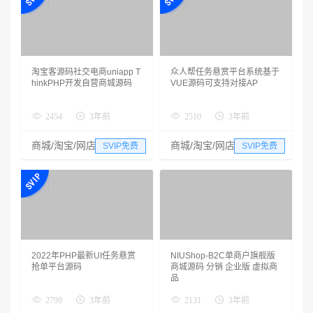
淘宝客源码社交电商uniapp T
众人帮任务悬赏平台系统基于
hinkPHP开发自营商城源码
VUE源码可支持对接AP
2454
3年前
2510
3年前
商城/淘宝/网店
商城/淘宝/网店
SVIP免费
SVIP免费
2022年PHP最新UI任务悬赏
NIUShop-B2C单商户旗舰版
抢单平台源码
商城源码 分销 企业版 虚拟商
品
2799
3年前
2131
3年前