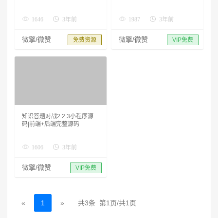
1646
3年前
1987
3年前
微擎/微赞
微擎/微赞
免费资源
VIP免费
知识答题对战2.2.3小程序源
码|前端+后端完整源码
1606
3年前
微擎/微赞
VIP免费
«
1
»
共3条 第1页/共1页