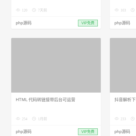
120
7天前
103
php源码
php源码
VIP免费
HTML 代码转链接带后台可运营
抖音解析下
254
1月前
233
php源码
php源码
VIP免费