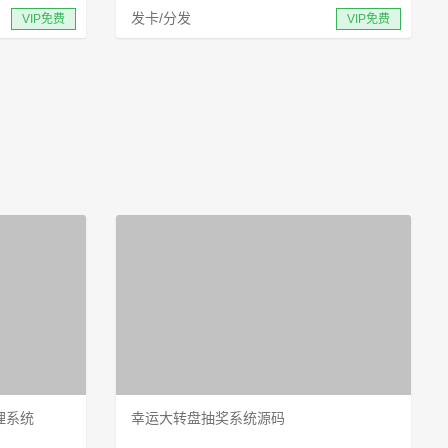
发卡/分发
VIP免费
VIP免费
理系统
幸运大转盘抽奖系统源码