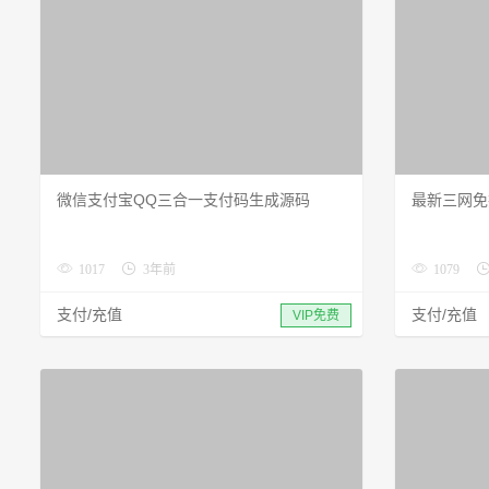
微信支付宝QQ三合一支付码生成源码
最新三网免
1017
3年前
1079
支付/充值
支付/充值
VIP免费