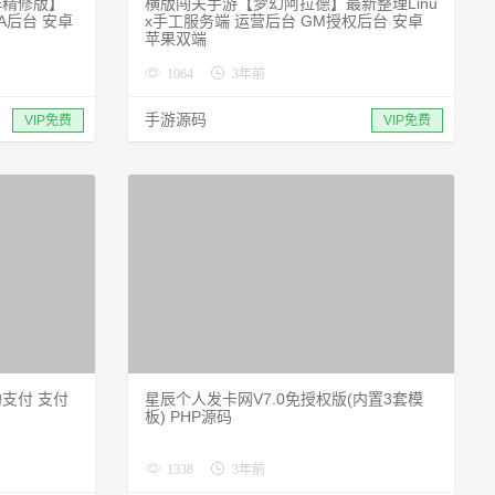
阵精修版】
横版闯关手游【梦幻阿拉德】最新整理Linu
A后台 安卓
x手工服务端 运营后台 GM授权后台 安卓
苹果双端
1064
3年前
手游源码
VIP免费
VIP免费
约支付 支付
星辰个人发卡网V7.0免授权版(内置3套模
板) PHP源码
1338
3年前