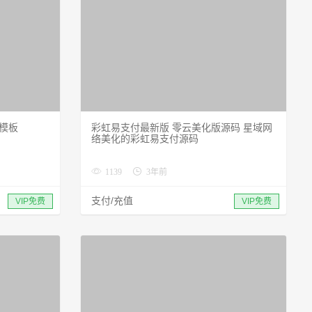
 模板
彩虹易支付最新版 零云美化版源码 星域网
络美化的彩虹易支付源码
1139
3年前
支付/充值
VIP免费
VIP免费