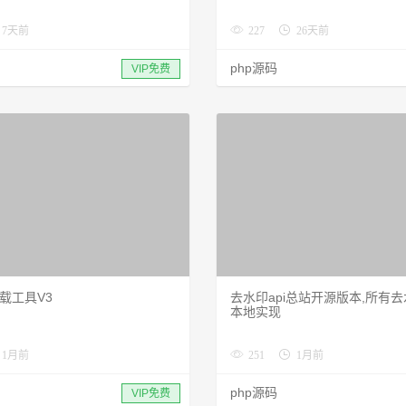
7天前
227
26天前
php源码
VIP免费
载工具V3
去水印api总站开源版本,所有
本地实现
1月前
251
1月前
php源码
VIP免费