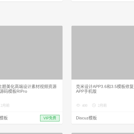
ro主题美化高端设计素材视频资源
克米设计APP3.6和3.5模板
码模板RIPro
APP手机版
2月前
400
2月前
s模板
Discuz模板
VIP免费