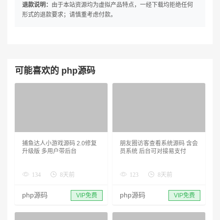
退款说明：
由于本站资源均为虚拟产品特点，一经下载均拒绝任何
形式的退款要求；请慎重考虑付款。
可能喜欢的 php源码
捕鱼达人小游戏源码 2.0修复
朋友圈访客查看系统源码 含会
升级版 多用户带后台
员系统 后台可对接易支付
134
8天前
123
8天前
php源码
php源码
VIP免费
VIP免费