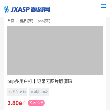
Togg
navi
首页
精品源码
php源码
php多用户打卡记录无图片版源码
发布1月前
浏览330次
3.80
金币
VIP免费