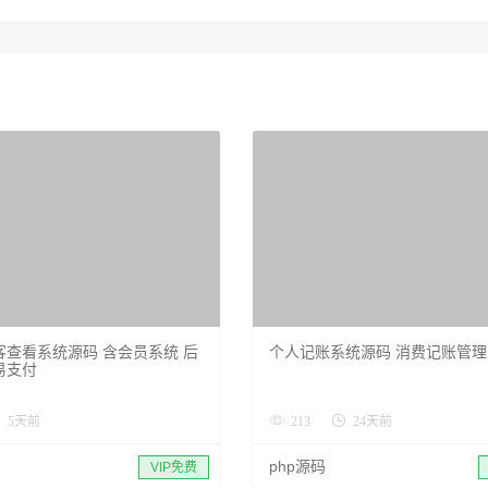
客查看系统源码 含会员系统 后
个人记账系统源码 消费记账管
易支付
5天前
213
24天前
php源码
VIP免费