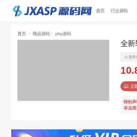
首页
行业源码
首页
精品源码
php源码
全新
发布
10.
立
特别声
非法用