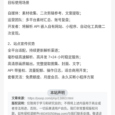
目标使用场景
自媒体：素材收集、二次剪辑参考、文案提取；
运营团队：多平台素材汇总、账号复盘；
开发者：将解析 API 嵌入自有网站、小程序、自动化工具做二
次变现。
2、站点宣传优势
全平台适配，持续更新解析渠道；
毫秒级高速解析、高并发 7×24 小时稳定服务；
高清原画质输出，完整提取图集、封面、文字；
API 带鉴权、流量配额、操作日志，适合商用开发；
套餐灵活：免费额度、月度会员、永久买断小程序方案
本站声明
文章来源：
https://jxasp.com/php/13863.html
版权说明：
仅限用于学习和研究目的；不得将上述内容用于商业或
者非法用途，否则，一切后果请用户自负。我们非常重视版权问
题，如有侵权请邮件(48345050#qq.com)与我们联系处理。敬请谅