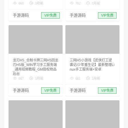
660
3月前
702
3月前
手游源码
手游源码
VIP免费
VIP免费
龙刃H5_合制卡牌三网H5回龙
三网H5小游戏【武侠打工逆
刃H5版_WIN学习手工服务端
袭记/少年重生记】最新整理Li
_通用视频教程_GM授权物品
nux手工服务端+安卓
后台
667
3月前
601
3月前
手游源码
手游源码
VIP免费
VIP免费