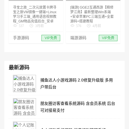
寻宝之旅_二次元放置卡牌寻
[端游] GGE2互通西游【精修
宝之旅VM镜像一键端+Linux
梦江南】最新整理Win系端
学习手工端_通用语音视频教
+安卓苹果PC三端互通+全套
程_GM物品充值后台_安卓
源码+搭建教程
537
3月前
576
4月前
手游源码
端游源码
VIP免费
VIP免费
最新源码
捕鱼达人小游戏源码 2.0修复升级版 多用
户带后台
朋友圈访客查看系统源码 含会员系统 后台
可对接易支付