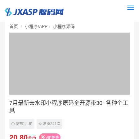
Togg
navi
首页
小程序/APP
小程序源码
7月最新去水印小程序原码全开源带30+各种个工
具
发布1月前
浏览241次
20.80
金币
VIP免费