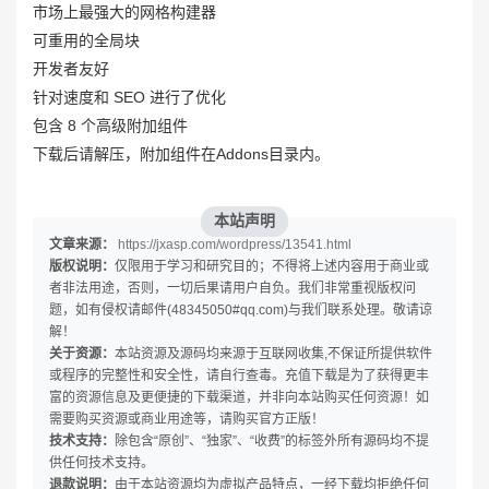
市场上最强大的网格构建器
可重用的全局块
开发者友好
针对速度和 SEO 进行了优化
包含 8 个高级附加组件
下载后请解压，附加组件在Addons目录内。
本站声明
文章来源：
https://jxasp.com/wordpress/13541.html
版权说明：
仅限用于学习和研究目的；不得将上述内容用于商业或
者非法用途，否则，一切后果请用户自负。我们非常重视版权问
题，如有侵权请邮件(48345050#qq.com)与我们联系处理。敬请谅
解！
关于资源：
本站资源及源码均来源于互联网收集,不保证所提供软件
或程序的完整性和安全性，请自行查毒。充值下载是为了获得更丰
富的资源信息及更便捷的下载渠道，并非向本站购买任何资源！如
需要购买资源或商业用途等，请购买官方正版！
技术支持：
除包含“原创”、“独家”、“收费”的标签外所有源码均不提
供任何技术支持。
退款说明：
由于本站资源均为虚拟产品特点，一经下载均拒绝任何