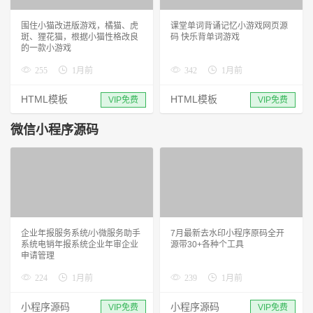
围住小猫改进版游戏，橘猫、虎
课堂单词背诵记忆小游戏网页源
斑、狸花猫，根据小猫性格改良
码 快乐背单词游戏
的一款小游戏
255
1月前
342
1月前
HTML模板
HTML模板
VIP免费
VIP免费
微信小程序源码
企业年报服务系统/小微服务助手
7月最新去水印小程序原码全开
系统电销年报系统企业年审企业
源带30+各种个工具
申请管理
224
1月前
239
1月前
小程序源码
小程序源码
VIP免费
VIP免费