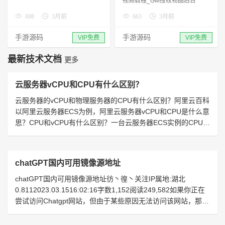
视频教程_GM授权物品后台
698
3月前
663
3月前
手游源码
手游源码
VIP免费
VIP免费
最新技术文档
更多
云服务器vCPU和CPU有什么区别？
云服务器的vCPU和物理服务器的CPU有什么区别？阿里云百科
以阿里云服务器ECS为例，阿里云服务器vCPU和CPU是什么意
思？CPU和vCPU有什么区别？一台云服务器ECS实例的CPU选
项由CPU物理核心数和每核线程数决定，CPU是中央处理器，
一个CPU可以包含若干个物理核，通过超线程HT（Hyper-
Threading）技术可以将一个物理核变成两个逻辑处理核。
chatGPT国内可用镜像源地址
vCPU（virtualCPU）是E
chatGPT国内可用镜像源地址彷丶徨丶关注IP属地:湖北
0.8112023.03.1516:02:16字数1,152阅读249,582如果你正在
尝试访问Chatgpt网站，但由于某些原因无法访问该网站，那么
你可以尝试使用Chatgpt的国内镜像网站。以下是一些Chatgpt
国内镜像网站的列表：https://chatgpt-