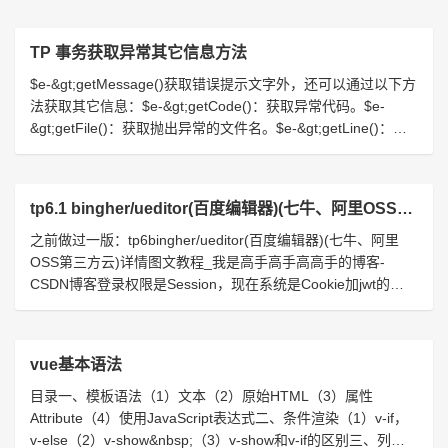
相关的代码下面也有，所以代码部分有些
TP 事务获取异常其它信息方法
$e-&gt;getMessage()获取错误提示文字外，还可以通过以下方
法获取其它信息：$e-&gt;getCode()：获取异常代码。$e-
&gt;getFile()：获取抛出异常的文件名。$e-&gt;getLine()：获
取抛出异常的行号。$e-&gt;getTrace()：获取异常的追踪信
息。$e-&gt;getPrevious()：获取前一个异常对象。$e-
&gt;__toString
tp6.1 bingher/ueditor(百度编辑器)(七牛、阿里OSS第三方云)详情图文教程(2023年第二版)
之前做过一版：tp6bingher/ueditor(百度编辑器)(七牛、阿里
OSS第三方云)详情图文教程_我是高手高手高高手的博客-
CSDN博客登录权限是Session，现在系统是Cookie加jwt的
Token方式验证一、修改验证登录权限修改文件：
&nbsp;vendor\bingher\ueditor\src\controller\Base.php1.1引用
自己的验证登录方法usethink\
vue基本语法
目录一、模板语法（1）文本（2）原始HTML（3）属性
Attribute（4）使用JavaScript表达式二、条件渲染（1）v-if，
v-else（2）v-show&nbsp;（3）v-show和v-if的区别三、列表