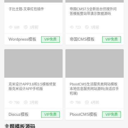
子比主题-文章红包插件
帝国CMS7.5全新后台仿搜外问
答模板整站带演示数据源码
608
3月前
723
3月前
Wordpress模板
帝国CMS模板
VIP免费
VIP免费
克米设计APP3.6和3.5模板修复
PbootCMS生活服务类网站模板
版克米设计APP手机版
本地信息服务网站源码(自适应手
机端)
700
3月前
706
4月前
Discuz模板
PbootCMS模板
VIP免费
VIP免费
主题模板源码