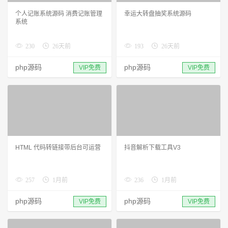
个人记账系统源码 消费记账管理
幸运大转盘抽奖系统源码
系统
230
26天前
193
26天前
php源码
php源码
VIP免费
VIP免费
HTML 代码转链接带后台可运营
抖音解析下载工具V3
257
1月前
236
1月前
php源码
php源码
VIP免费
VIP免费