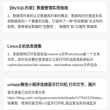
cn.comhttps://chatgpt.cnhttps://www.
【MySQL约束】数据管理实用指南
1、数据库约束的认识数据库约束的概念：数据库的约束是关系
型数据库的一个重要的功能，它提供了一种“校验数据”合法性的
机制，能够保证数据的“完整性”、“准确性”和“正确性”数据库的
约束：notnull：不能存储null值unique：保证某列的每行必须有
唯一值default：规定没有给列赋值时的默认值primarykey：主
键，相当于notnull和unique的结合，每条记录的身份标识
Linux主机信息搜集
aoto_in
1、系统架构打印系统信息uname-a文件/etc/issue是一个文本
文件，其中包含要在登录提示之前打印的消息或系统标识
cat/etc/issue/etc/lsb-release，/etc/redhat-release文件包含一
个被解析以获取信息的描述行cat/etc/*-release/proc/version指
定Linux内核版本，用于编译内核的gcc的版本以及内核编译的
时间。cat/pro
uniapp微信小程序连接蓝牙打印机 打印文字、图片
首先感谢几位的文章分享
https://blog.csdn.net/guairena/article/details/127941515https://b
效果图：使用的是芝柯cc3蓝牙打印机,我这里没有存储蓝牙设
备相关信息。所以每次打印都会重新初始化并搜索设备，储存