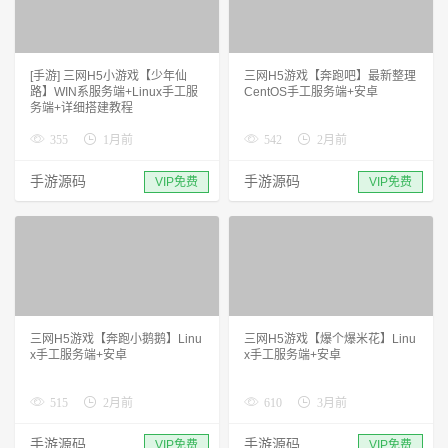
[手游] 三网H5小游戏【少年仙
三网H5游戏【奔跑吧】最新整理
路】WIN系服务端+Linux手工服
CentOS手工服务端+安卓
务端+详细搭建教程
355
1月前
542
2月前
手游源码
手游源码
VIP免费
VIP免费
三网H5游戏【奔跑小鹅鹅】Linu
三网H5游戏【爆个爆米花】Linu
x手工服务端+安卓
x手工服务端+安卓
515
2月前
610
3月前
手游源码
手游源码
VIP免费
VIP免费