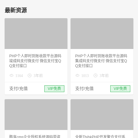
最新资源
PHP个人即时到账收款平台源码
PHP个人即时到账收款平台源码
竣成码支付微支付 微信支付宝Q
集成码支付微支付 微信支付宝Q
Q支付接口
Q支付接口
1164
3年前
1013
3年前
支付/充值
支付/充值
VIP免费
VIP免费
酷享cms企业授权系统源码带盗
全新ThihkPHP开发聚合支付系