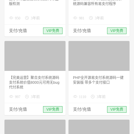
版检测
统源码兼容所有易支付程序
950
3年前
981
3年前
支付/充值
支付/充值
VIP免费
VIP免费
【完美运营】聚合支付系统源码
PHP全开源易支付系统源码一键
支付系统价值8000元可用无bug
安装版 带多个支付接口
代付系统
997
3年前
1110
3年前
支付/充值
支付/充值
VIP免费
VIP免费