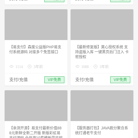
【易支付】森度公益版PHP易支
【最新修复版】莫心授权系统 支
付系统源码 对接多个免签接口
持盗版入库 一键黑页后门注入 卡
密授权
1114
3年前
1088
3年前
支付/充值
支付/充值
VIP免费
VIP免费
【亲测开源】易支付最新价值88
【服务器打包】JAVA跑分聚合系
8元新鲜全新二开版 新版彩虹易
统打通老牛支付