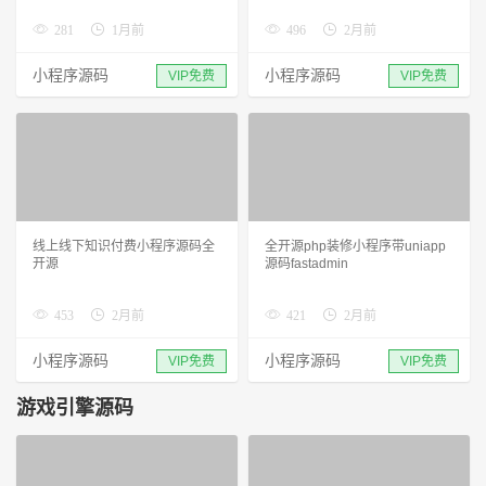
281
1月前
496
2月前
小程序源码
小程序源码
VIP免费
VIP免费
线上线下知识付费小程序源码全
全开源php装修小程序带uniapp
开源
源码fastadmin
453
2月前
421
2月前
小程序源码
小程序源码
VIP免费
VIP免费
游戏引擎源码