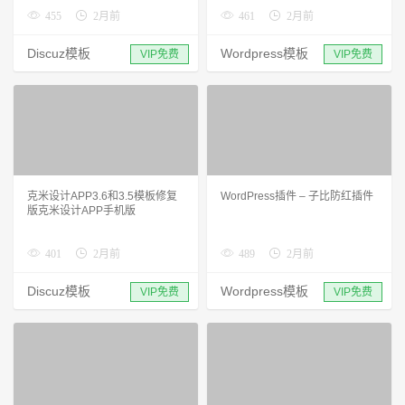
455
2月前
461
2月前
Discuz模板
Wordpress模板
VIP免费
VIP免费
克米设计APP3.6和3.5模板修复
WordPress插件 – 子比防红插件
版克米设计APP手机版
401
2月前
489
2月前
Discuz模板
Wordpress模板
VIP免费
VIP免费