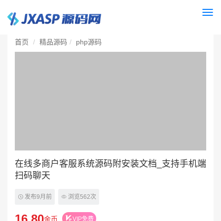
Togg
navi
首页
精品源码
php源码
在线多商户客服系统源码附安装文档_支持手机端
扫码聊天
发布9月前
浏览562次
16.80
金币
VIP免费